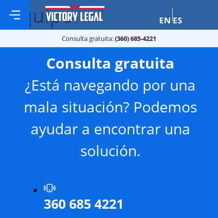
Equipo
EN
ES
Sobre nosotros
Áreas de Práctica
Consulta gratuita:
(360) 685-4221
Consulta gratuita
¿Está navegando por una
mala situación? Podemos
ayudar a encontrar una
solución.
360 685 4221